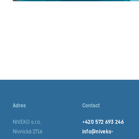
Adres
Contact
NIVEKO s.r.o.
+420 572 693 246
Nivnická 2716
info@niveko-