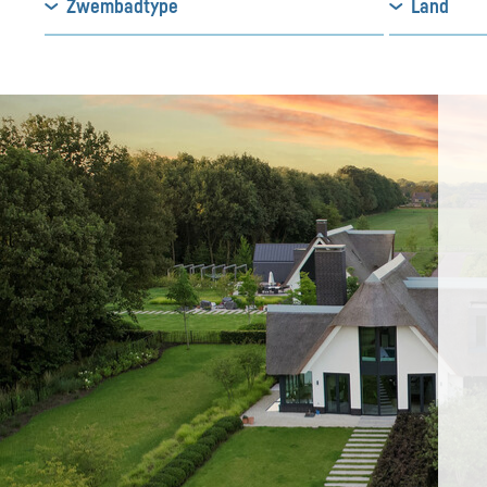
Zwembadtype
Land